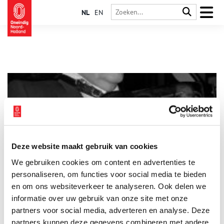
NL
EN
Deze website maakt gebruik van cookies
Johnny Meijer: de man en zijn accordeon
We gebruiken cookies om content en advertenties te
‘Ik speel alles, behalve klaverjas’, zei hij Johnny Meijer ooit in
een interview. De virtuoze Amsterdamse accordeonist is bij het
personaliseren, om functies voor social media te bieden
grote publiek bekend als vertolker van meezingers en
en om ons websiteverkeer te analyseren. Ook delen we
meedeiners en als de muzikale rechterhand van Manke Nelis.
informatie over uw gebruik van onze site met onze
Slechts af en toe kan hij tussen de meezingers door laten
horen dat hij een begaafd jazzsolist is. Hij verweeft met groot
partners voor social media, adverteren en analyse. Deze
gemak complete Bach-passages in zijn solo’s.
partners kunnen deze gegevens combineren met andere