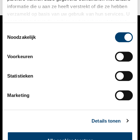
informatie die u aan ze heeft verstrekt of die ze hebben
verzameld op basis van uw gebruik van hun services. U
gaat akkoord met de cookies en het
privacystatement
als u onze website blijft gebruiken.
Toestemmingsselectie
VERHALEN
Noodzakelijk
NIEUWS
Voorkeuren
KALENDER
THEMA’S
Statistieken
ACTIVITEITEN
Marketing
VIDEO’S
OVER ONS
Details tonen
CONTACT