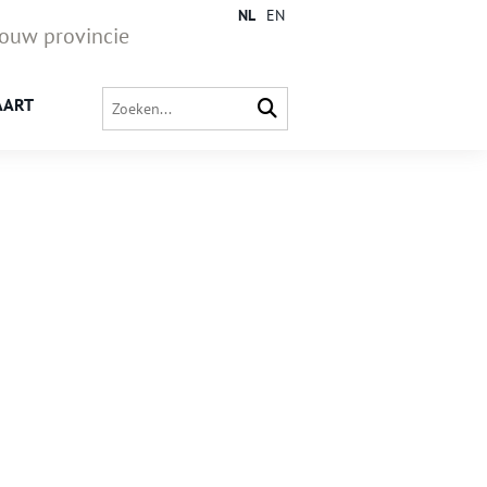
NL
EN
jouw provincie
AART