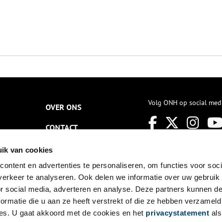
Volg ONH op social med
OVER ONS
CONTACT
NIEUWSBRIEF
ik van cookies
ontent en advertenties te personaliseren, om functies voor soci
DISCLAIMER
erkeer te analyseren. Ook delen we informatie over uw gebruik
PRIVACY
or social media, adverteren en analyse. Deze partners kunnen 
ormatie die u aan ze heeft verstrekt of die ze hebben verzameld
TOEGANKELIJKHEID
es. U gaat akkoord met de cookies en het
privacystatement
als