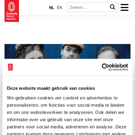
NL
EN
Deze website maakt gebruik van cookies
Beroemde Zandvoorters: van keizerin Sisi tot Dingetje
We gebruiken cookies om content en advertenties te
Op het eerste gezicht hebben Keizerin Sisi, Toon Hermans en
Alain Clark weinig gemeen. Wat ze wel gemeen hebben is hun
personaliseren, om functies voor social media te bieden
band met Zandvoort, zo blijkt uit de nieuwe tentoonstelling
en om ons websiteverkeer te analyseren. Ook delen we
‘Beroemd Zandvoort’ in het Zandvoorts Museum.
informatie over uw gebruik van onze site met onze
partners voor social media, adverteren en analyse. Deze
partners kunnen deze gegevens combineren met andere