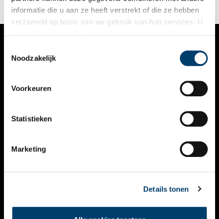
informatie die u aan ze heeft verstrekt of die ze hebben
verzameld op basis van uw gebruik van hun services. U
gaat akkoord met de cookies en het
privacystatement
als u onze website blijft gebruiken.
Toestemmingsselectie
VERHALEN
Noodzakelijk
NIEUWS
Voorkeuren
KALENDER
THEMA’S
Statistieken
ACTIVITEITEN
Marketing
VIDEO’S
OVER ONS
Details tonen
CONTACT