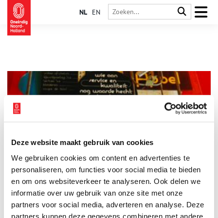
NL
EN
Deze website maakt gebruik van cookies
Professor Pootjes: idealist in de reclame
We gebruiken cookies om content en advertenties te
Kleine steden als Harderwijk en Franeker hebben het in het in
het verleden tot universiteitsstad geschopt. Hilversum heeft
personaliseren, om functies voor social media te bieden
geen academisch verleden. Toch woonde en werkte er in de
en om ons websiteverkeer te analyseren. Ook delen we
naoorlogse jaren een ‘professor’. Dat was Johannes Willem
informatie over uw gebruik van onze site met onze
Pootjes, die zichzelf professor noemde. Hij was de oprichter
van de Bijzondere Universiteit van Cultusvrije
partners voor social media, adverteren en analyse. Deze
Christusbelijders ‘Tres Faciunt Collegium’. Het doel van zijn
partners kunnen deze gegevens combineren met andere