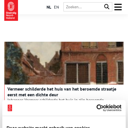
NL
EN
‌Vermeer schilderde het huis van het beroemde straatje
eerst met een dichte deur
Johannes Vermeer schilderde het huis in zijn beroemde
schilderij Het straatje (ca. 1658–1659) in eerste instantie met
de deur dicht. Ook blijkt de vrouw die nu in de deuropening
zit een gespiegelde kopie te zijn van de figuur die hij
3 min
aanvankelijk in de opening van het steegje links van het huis
plaatste. Deze nieuwe ontdekkingen komen bovenop al
Deze website maakt gebruik van cookies