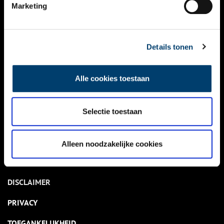
NIEUWS
Marketing
KALENDER
THEMA’S
Details tonen
ACTIVITEITEN
Alle cookies toestaan
VIDEO’S
Selectie toestaan
OVER ONS
CONTACT
Alleen noodzakelijke cookies
NIEUWSBRIEF
DISCLAIMER
PRIVACY
TOEGANKELIJKHEID