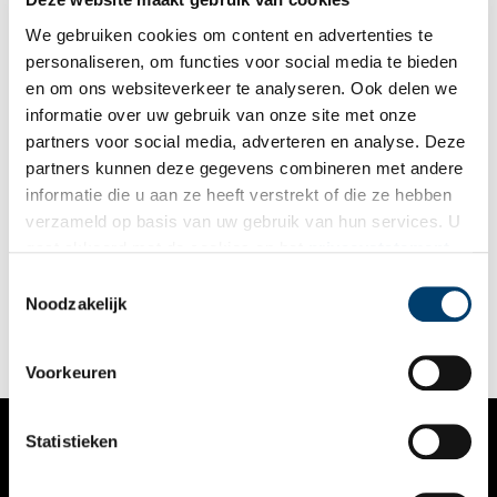
bekende wijzigingen die Vermeer doorvoerde, zoals de
toevoeging van het rode luik rechts en de spelende kinderen
We gebruiken cookies om content en advertenties te
op de stoep.
personaliseren, om functies voor social media te bieden
en om ons websiteverkeer te analyseren. Ook delen we
informatie over uw gebruik van onze site met onze
partners voor social media, adverteren en analyse. Deze
partners kunnen deze gegevens combineren met andere
Namaak voor gevorderden
informatie die u aan ze heeft verstrekt of die ze hebben
De vervalsingspraktijken van Han van Meegeren waren één
verzameld op basis van uw gebruik van hun services. U
van de grootste kunstschandalen uit de Nederlandse
gaat akkoord met de cookies en het
privacystatement
geschiedenis. Hoe ging hij te werk?
als u onze website blijft gebruiken.
Toestemmingsselectie
Noodzakelijk
Voorkeuren
Statistieken
VERHALEN