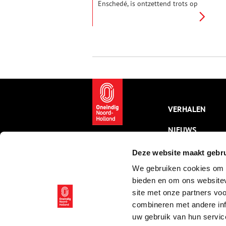
Enschedé, is ontzettend trots op
het erfgoed van zijn familie. Uit
alle historie en herinneringen
één topstuk kiezen is moeilijk,
dus besluit hij drie bijzondere
objecten eruit te lichten
waarmee hij zich persoonlijk
verbonden voelt.
VERHALEN
NIEUWS
KALENDER
Deze website maakt gebru
We gebruiken cookies om c
THEMA’S
bieden en om ons websitev
ACTIVITEITEN
site met onze partners vo
combineren met andere inf
VIDEO’S
uw gebruik van hun servic