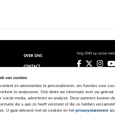
Volg ONH op social med
OVER ONS
CONTACT
NIEUWSBRIEF
ik van cookies
ontent en advertenties te personaliseren, om functies voor soci
DISCLAIMER
erkeer te analyseren. Ook delen we informatie over uw gebruik
PRIVACY
or social media, adverteren en analyse. Deze partners kunnen 
ormatie die u aan ze heeft verstrekt of die ze hebben verzameld
TOEGANKELIJKHEID
es. U gaat akkoord met de cookies en het
privacystatement
als