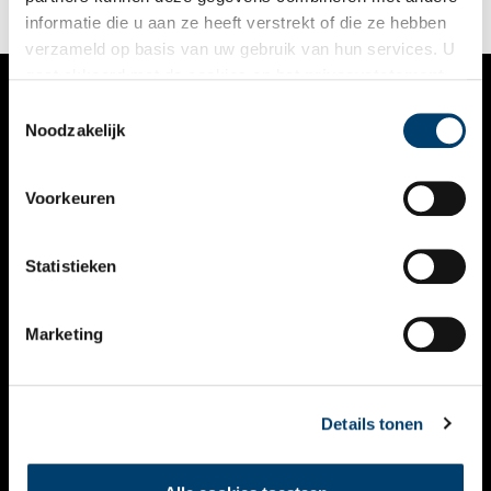
informatie die u aan ze heeft verstrekt of die ze hebben
verzameld op basis van uw gebruik van hun services. U
gaat akkoord met de cookies en het
privacystatement
als u onze website blijft gebruiken.
Toestemmingsselectie
VERHALEN
Noodzakelijk
NIEUWS
Voorkeuren
KALENDER
THEMA’S
Statistieken
ACTIVITEITEN
Marketing
VIDEO’S
OVER ONS
Details tonen
CONTACT