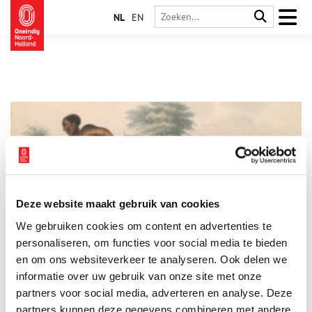
NL
EN
Deze website maakt gebruik van cookies
‘Slaven zijn kippen’ en andere verhalen over de slavernij
We gebruiken cookies om content en advertenties te
In een bijzondere tentoonstelling vol persoonlijke verhalen
besteedde het Rijksmuseum tijdens de zomer van 2021
personaliseren, om functies voor social media te bieden
aandacht aan het Nederlandse aandeel in de slavernij.
en om ons websiteverkeer te analyseren. Ook delen we
informatie over uw gebruik van onze site met onze
partners voor social media, adverteren en analyse. Deze
partners kunnen deze gegevens combineren met andere