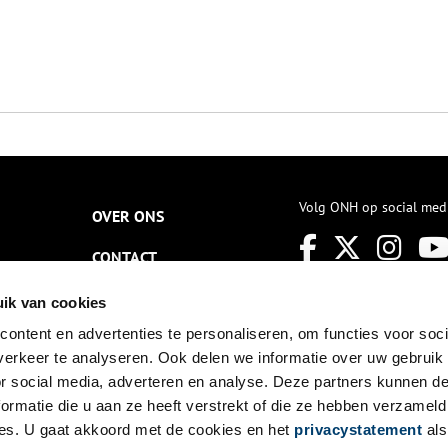
Volg ONH op social med
OVER ONS
CONTACT
NIEUWSBRIEF
ik van cookies
ontent en advertenties te personaliseren, om functies voor soci
DISCLAIMER
erkeer te analyseren. Ook delen we informatie over uw gebruik
PRIVACY
or social media, adverteren en analyse. Deze partners kunnen 
ormatie die u aan ze heeft verstrekt of die ze hebben verzameld
TOEGANKELIJKHEID
es. U gaat akkoord met de cookies en het
privacystatement
als