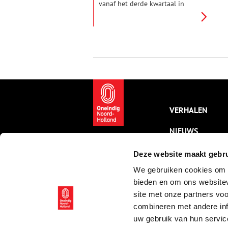
vanaf het derde kwartaal in
grote groepen kwamen: de
Haagse Scholers. Ook hebben er
kunstenaars gewoond en
gewerkt in het Gooi die tot de
tweede generatie vernieuwers
behoorden: Ferdinand Hart
Nibbrig, Jan Sluijters, maar ook
kunstenares Jo Koster zijn hier
sprekende voorbeelden van.
VERHALEN
NIEUWS
KALENDER
Deze website maakt gebru
We gebruiken cookies om c
THEMA’S
bieden en om ons websitev
ACTIVITEITEN
site met onze partners vo
combineren met andere inf
VIDEO’S
uw gebruik van hun servic