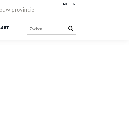
NL
EN
jouw provincie
AART