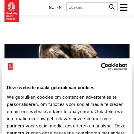
NL
EN
Deze website maakt gebruik van cookies
Zelfs de burgemeester spreekt nu ‘Jodenhoeks’
We gebruiken cookies om content en advertenties te
Gappen, geintje, schlemiel, mesjokke. Als dat geen algemeen-
plat-Amsterdams is. Om preciezer te zijn, het is Jodenhoeks. Die
personaliseren, om functies voor social media te bieden
Mokumse spreektaal is hier al eeuwen ingeburgerd. Maar waar
en om ons websiteverkeer te analyseren. Ook delen we
komen die woorden en uitdrukkingen toch vandaan?
informatie over uw gebruik van onze site met onze
partners voor social media, adverteren en analyse. Deze
partners kunnen deze gegevens combineren met andere