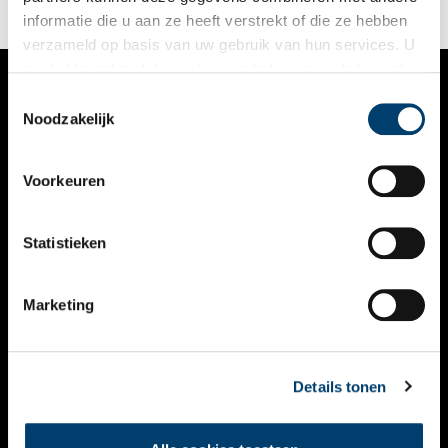
informatie die u aan ze heeft verstrekt of die ze hebben
verzameld op basis van uw gebruik van hun services. U
gaat akkoord met de cookies en het
privacystatement
als u onze website blijft gebruiken.
Toestemmingsselectie
VERHALEN
Noodzakelijk
NIEUWS
Voorkeuren
KALENDER
THEMA’S
Statistieken
ACTIVITEITEN
Marketing
VIDEO’S
OVER ONS
Details tonen
CONTACT