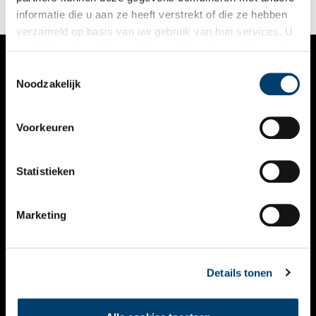
informatie die u aan ze heeft verstrekt of die ze hebben
verzameld op basis van uw gebruik van hun services. U
gaat akkoord met de cookies en het
privacystatement
als u onze website blijft gebruiken.
Toestemmingsselectie
VERHALEN
Noodzakelijk
NIEUWS
Voorkeuren
KALENDER
THEMA’S
Statistieken
ACTIVITEITEN
Marketing
VIDEO’S
OVER ONS
Details tonen
CONTACT