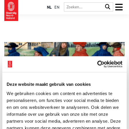
NL
EN
Deze website maakt gebruik van cookies
Historische complottheorieën: het einde van de wereld
We gebruiken cookies om content en advertenties te
Tijdens de jaarwisseling in 1999 waren veel mensen bang
voor de ‘millenniumbug’, die wereldwijd voor een crash van
personaliseren, om functies voor social media te bieden
alle computersystemen zou zorgen. Duizend jaar eerder
en om ons websiteverkeer te analyseren. Ook delen we
vreesde men nog veel grotere gevolgen van de
informatie over uw gebruik van onze site met onze
millenniumwisseling. Middeleeuwse christenen dachten dat de
Apocalyps nabij was. Velen reisden naar Jeruzalem, om het
partners voor social media, adverteren en analyse. Deze
Laatste Oordeel af te wachten in de Heilige Stad.
partners kunnen deze gegevens combineren met andere