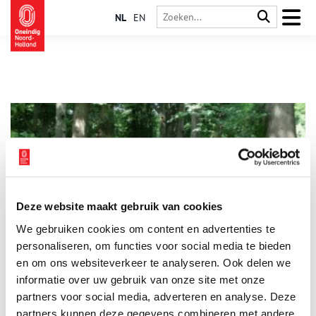
NL
EN
Deze website maakt gebruik van cookies
Jeneverpaadje in het Gooise oerbos
We gebruiken cookies om content en advertenties te
Op de grens van Noord-Holland en Utrecht in ’t Gooi groeide
ooit een oerbos. Nu wandel je er over makkelijke paden door
personaliseren, om functies voor social media te bieden
het Cronebos of het Smitshuyserbos. Maar wie eeuwen geleden
en om ons websiteverkeer te analyseren. Ook delen we
hier liep, moest zich een weg banen door het dichte woud.
informatie over uw gebruik van onze site met onze
partners voor social media, adverteren en analyse. Deze
partners kunnen deze gegevens combineren met andere