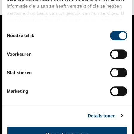
informatie die u aan ze heeft verstrekt of die ze hebben
verzameld op basis van uw gebruik van hun services. U
gaat akkoord met de cookies en het
privacystatement
als u onze website blijft gebruiken.
Toestemmingsselectie
VERHALEN
Noodzakelijk
NIEUWS
Voorkeuren
KALENDER
THEMA’S
Statistieken
ACTIVITEITEN
Marketing
VIDEO’S
OVER ONS
Details tonen
CONTACT