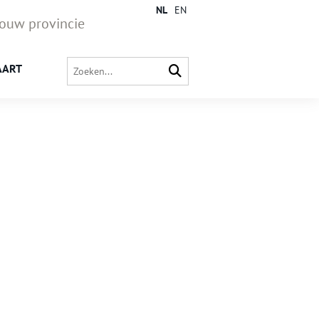
NL
EN
jouw provincie
AART