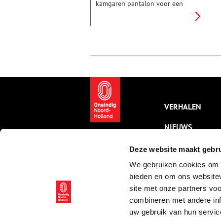
kamgaren pantalon voor een
spijkerbroek. Deze spijkerbroek
of ‘jeans’, zoals de Amerikanen
zeggen, werd het kenmerk van
een nieuwe generatie en het
symbool van protest tegen de
gevestigde orde. Vets
kledingbedrijf aan de
Langestraat te Alkmaar haakte
als een van de eersten in op dit
verschijnsel en werd zelfs dé
promotor van de spijkerbroek
VERHALEN
in Noord-Holland boven het IJ.
NIEUWS
KALENDER
Deze website maakt gebru
We gebruiken cookies om c
THEMA’S
bieden en om ons websitev
ACTIVITEITEN
site met onze partners vo
combineren met andere inf
VIDEO’S
uw gebruik van hun servic