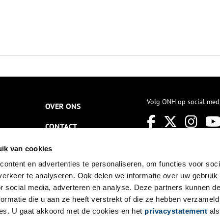
Volg ONH op social med
OVER ONS
CONTACT
NIEUWSBRIEF
ik van cookies
ontent en advertenties te personaliseren, om functies voor soci
DISCLAIMER
erkeer te analyseren. Ook delen we informatie over uw gebruik
PRIVACY
or social media, adverteren en analyse. Deze partners kunnen 
ormatie die u aan ze heeft verstrekt of die ze hebben verzameld
TOEGANKELIJKHEID
es. U gaat akkoord met de cookies en het
privacystatement
als