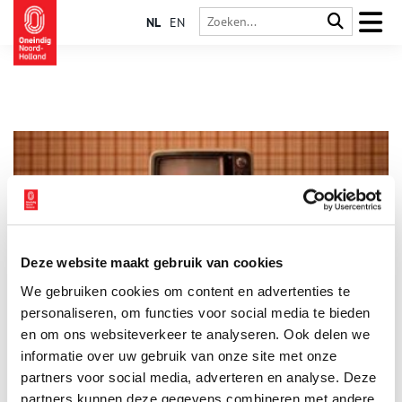
NL
EN
Deze website maakt gebruik van cookies
70 jaar tv in Nederland
We gebruiken cookies om content en advertenties te
Op 2 oktober 2021 was het 70 jaar geleden dat het allereerste
landelijke televisieprogramma werd uitgezonden. De tv-
personaliseren, om functies voor social media te bieden
uitzendingen kwamen de eerste jaren uit Bussum, pas later
en om ons websiteverkeer te analyseren. Ook delen we
kwam in Hilversum het Omroepkwartier (nu Media Park) in
informatie over uw gebruik van onze site met onze
beeld.
partners voor social media, adverteren en analyse. Deze
partners kunnen deze gegevens combineren met andere