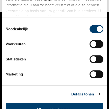
informatie die u aan ze heeft verstrekt of die ze hebben
verzameld op basis van uw gebruik van hun services. U
gaat akkoord met de cookies en het
privacystatement
als u onze website blijft gebruiken.
Toestemmingsselectie
VERHALEN
Noodzakelijk
NIEUWS
Voorkeuren
KALENDER
THEMA’S
Statistieken
ACTIVITEITEN
Marketing
VIDEO’S
OVER ONS
Details tonen
CONTACT