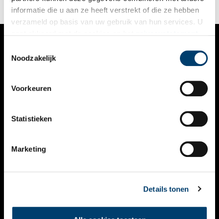
informatie die u aan ze heeft verstrekt of die ze hebben
verzameld op basis van uw gebruik van hun services. U
gaat akkoord met de cookies en het
privacystatement
als u onze website blijft gebruiken.
Toestemmingsselectie
VERHALEN
Noodzakelijk
NIEUWS
Voorkeuren
KALENDER
THEMA’S
Statistieken
ACTIVITEITEN
Marketing
VIDEO’S
OVER ONS
Details tonen
CONTACT