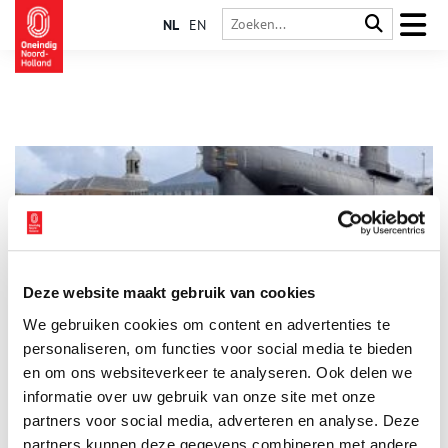
NL
EN
Deze website maakt gebruik van cookies
Aan de knoppen in het Marinemuseum
We gebruiken cookies om content en advertenties te
Flitsen op het radarscherm. Zwemt daar een school vissen? Of
zijn het vijandelijke schepen? Welke koers? Wie het
personaliseren, om functies voor social media te bieden
Marinemuseum in Den Helder bezoekt, kan zelf aan de
en om ons websiteverkeer te analyseren. Ook delen we
knoppen draaien. Je ervaart hoe het er op spannende
informatie over uw gebruik van onze site met onze
momenten aan toegaat op de brug van een kruiser met
geleide wapens aan boord. Daal mee af in een heuse
partners voor social media, adverteren en analyse. Deze
onderzeeboot.
partners kunnen deze gegevens combineren met andere