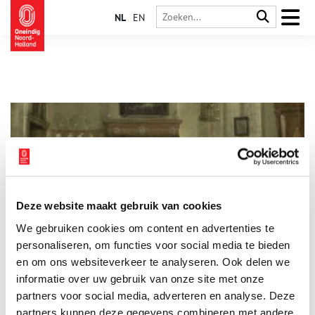
NL
EN
Deze website maakt gebruik van cookies
Sinterklaasfeesten op doek
We gebruiken cookies om content en advertenties te
Vol verwachting klopt menig kinderhart; Sinterklaas is in
aantocht. De verjaardag van de goedheiligman houdt de
personaliseren, om functies voor social media te bieden
gemoederen van kinderen al eeuwenlang bezig, maar was ook
en om ons websiteverkeer te analyseren. Ook delen we
een bron van inspiratie voor Hollandse schilders. Wie kent het
informatie over uw gebruik van onze site met onze
beroemde Sint-Nicolaasfeest van Jan Steen niet? Op het
schilderij dat in de eregalerij van het Rijksmuseum in
partners voor social media, adverteren en analyse. Deze
Amsterdam hangt, waan je je in een knus Nederlands
partners kunnen deze gegevens combineren met andere