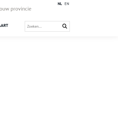
NL
EN
jouw provincie
AART