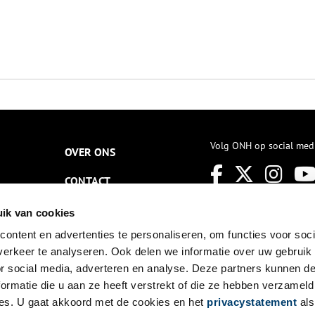
Volg ONH op social med
OVER ONS
CONTACT
NIEUWSBRIEF
ik van cookies
ontent en advertenties te personaliseren, om functies voor soci
DISCLAIMER
erkeer te analyseren. Ook delen we informatie over uw gebruik
PRIVACY
or social media, adverteren en analyse. Deze partners kunnen 
ormatie die u aan ze heeft verstrekt of die ze hebben verzameld
TOEGANKELIJKHEID
es. U gaat akkoord met de cookies en het
privacystatement
als