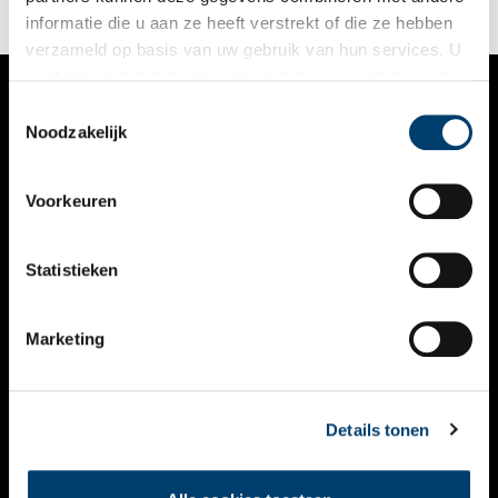
informatie die u aan ze heeft verstrekt of die ze hebben
verzameld op basis van uw gebruik van hun services. U
gaat akkoord met de cookies en het
privacystatement
als u onze website blijft gebruiken.
Toestemmingsselectie
VERHALEN
Noodzakelijk
NIEUWS
Voorkeuren
KALENDER
THEMA’S
Statistieken
ACTIVITEITEN
Marketing
VIDEO’S
OVER ONS
Details tonen
CONTACT