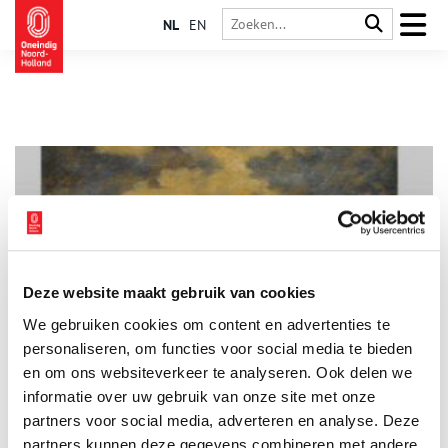
NL
EN
Deze website maakt gebruik van cookies
Jan de Boer zocht rust die hij in zijn leven niet vond
We gebruiken cookies om content en advertenties te
“Word maar geen schilder. Leer maar een vak.” Dat kreeg Jan de
Boer als jongeling te horen van leermeester Willem Jansen. De
personaliseren, om functies voor social media te bieden
Boer volgde die raad op. Hij werd huisschilder.
en om ons websiteverkeer te analyseren. Ook delen we
informatie over uw gebruik van onze site met onze
partners voor social media, adverteren en analyse. Deze
partners kunnen deze gegevens combineren met andere