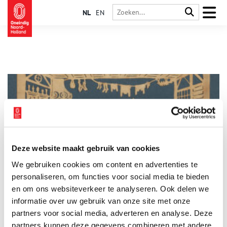
NL
EN
Deze website maakt gebruik van cookies
Geknipt! Papierknipkunst uit Holland
We gebruiken cookies om content en advertenties te
Als je het over papier knippen hebt, denken velen van ons
terug aan de kleutertijd. Waar een gevouwen papiertje met wat
personaliseren, om functies voor social media te bieden
knipjes een sneeuwvlok kon worden. Maar wat veel mensen
en om ons websiteverkeer te analyseren. Ook delen we
niet weten is dat je vroeger je brood kon verdienen met
informatie over uw gebruik van onze site met onze
papierknipwerk. In de 17de en 18de eeuw was dit zelfs een
vooraanstaande bezigheid in hoge kringen. De papieren
partners voor social media, adverteren en analyse. Deze
kunstwerkjes waren verzamelobjecten en de onderwerpen
partners kunnen deze gegevens combineren met andere