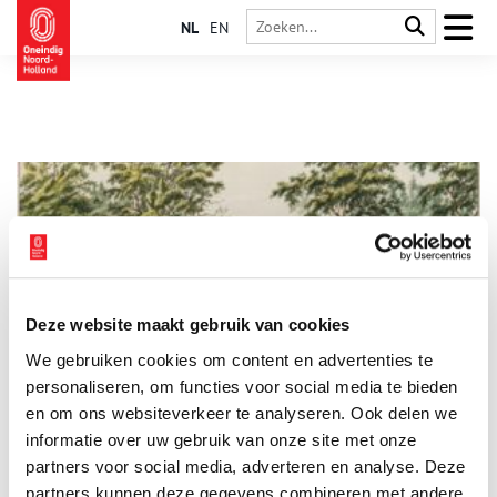
NL
EN
Deze website maakt gebruik van cookies
Frisse neus halen langs de Amstel: Van ’t Kalfje naar
We gebruiken cookies om content en advertenties te
Oostermeer
personaliseren, om functies voor social media te bieden
Even de spreekwoordelijke ‘frisse neus halen’ is er soms
noodgedwongen niet bij. Maar loop of fiets dan in gedachten
en om ons websiteverkeer te analyseren. Ook delen we
even mee met een mooi tochtje van de Berlagebrug in
informatie over uw gebruik van onze site met onze
Amsterdam naar de Bullewijk in Ouderkerk aan de Amstel.
partners voor social media, adverteren en analyse. Deze
Pakweg tien kilometer met verrassende verhalen. Deel 3: van ’t
Kalfje naar Oostermeer, langs buitenplaatsen als een plaatje.
partners kunnen deze gegevens combineren met andere