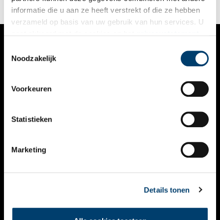
informatie die u aan ze heeft verstrekt of die ze hebben
verzameld op basis van uw gebruik van hun services. U
gaat akkoord met de cookies en het
privacystatement
als u onze website blijft gebruiken.
Toestemmingsselectie
VERHALEN
Noodzakelijk
NIEUWS
Voorkeuren
KALENDER
THEMA’S
Statistieken
ACTIVITEITEN
Marketing
VIDEO’S
OVER ONS
Details tonen
CONTACT