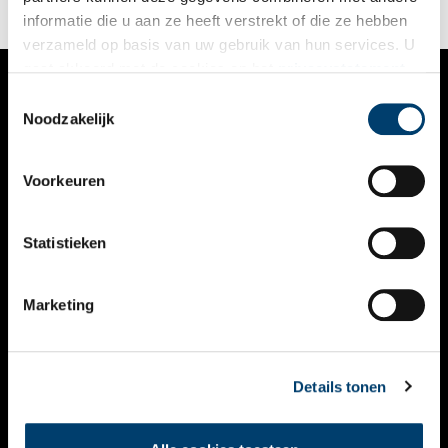
informatie die u aan ze heeft verstrekt of die ze hebben
verzameld op basis van uw gebruik van hun services. U
gaat akkoord met de cookies en het
privacystatement
als u onze website blijft gebruiken.
Toestemmingsselectie
VERHALEN
Noodzakelijk
NIEUWS
Voorkeuren
KALENDER
THEMA’S
Statistieken
ACTIVITEITEN
Marketing
VIDEO’S
OVER ONS
Details tonen
CONTACT