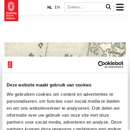
NL
EN
Deze website maakt gebruik van cookies
‘Dat zal stijf aankomen!’
We gebruiken cookies om content en advertenties te
Wie kent hem niet: Jan Adriaensz. Leeghwater uit De Rijp. Hij
werkte mee aan de droogmaking van de Beemster, Purmer,
personaliseren, om functies voor social media te bieden
Wijde Wormer en diverse andere grote meren. In 1634 was hij
en om ons websiteverkeer te analyseren. Ook delen we
in het buitenland aan de slag.
informatie over uw gebruik van onze site met onze
partners voor social media, adverteren en analyse. Deze
partners kunnen deze gegevens combineren met andere