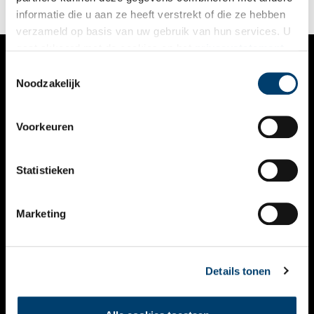
informatie die u aan ze heeft verstrekt of die ze hebben
verzameld op basis van uw gebruik van hun services. U
gaat akkoord met de cookies en het
privacystatement
als u onze website blijft gebruiken.
Toestemmingsselectie
VERHALEN
Noodzakelijk
NIEUWS
Voorkeuren
KALENDER
THEMA’S
Statistieken
ACTIVITEITEN
Marketing
VIDEO’S
OVER ONS
Details tonen
CONTACT