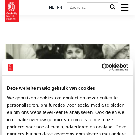
NL
EN
Deze website maakt gebruik van cookies
Sporthelden uit Kennemerland
We gebruiken cookies om content en advertenties te
Kennemerland kan bogen op een uitzonderlijk rijke
sportgeschiedenis. De regio kent opvallend veel bijzondere
personaliseren, om functies voor social media te bieden
sportevenementen. Om de twee jaar vindt de populaire
en om ons websiteverkeer te analyseren. Ook delen we
Honkbalweek plaats in het speciaal gebouwde Pim Mulier
informatie over uw gebruik van onze site met onze
stadion. Pim Mulier was één van de grootste sporthelden uit
Kennemerland, samen met grote sporters als Klaas Pander, Jaap
partners voor social media, adverteren en analyse. Deze
Eden en Yvonne van Gennip: dé helden van Haarlem.
partners kunnen deze gegevens combineren met andere