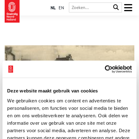
NL
EN
Deze website maakt gebruik van cookies
Nuestra Casa Nostra (Beverwijk)
We gebruiken cookies om content en advertenties te
Stichting Multiple Choice, bureau voor multiculturele
vraagstukken in Noord-Holland, is gehuisvest aan de Dr
personaliseren, om functies voor social media te bieden
Schuitstraat 13 in Beverwijk. De stichting bemoeit zich dus met
en om ons websiteverkeer te analyseren. Ook delen we
het wel en wee van nieuwe Nederlanders en hun
informatie over uw gebruik van onze site met onze
nakomelingen. Dit werk aan de Dr. Schuitstraat begon op 8
februari 1958.
partners voor social media, adverteren en analyse. Deze
partners kunnen deze gegevens combineren met andere