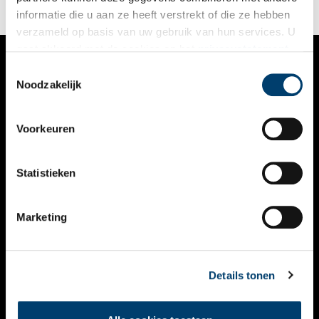
informatie die u aan ze heeft verstrekt of die ze hebben
verzameld op basis van uw gebruik van hun services. U
gaat akkoord met de cookies en het
privacystatement
als u onze website blijft gebruiken.
Toestemmingsselectie
VERHALEN
Noodzakelijk
NIEUWS
Voorkeuren
KALENDER
THEMA’S
Statistieken
ACTIVITEITEN
Marketing
VIDEO’S
OVER ONS
Details tonen
CONTACT