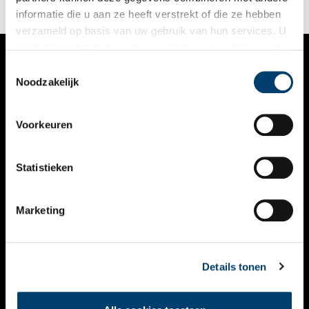
informatie die u aan ze heeft verstrekt of die ze hebben
verzameld op basis van uw gebruik van hun services. U
gaat akkoord met de cookies en het
privacystatement
als u onze website blijft gebruiken.
Toestemmingsselectie
VERHALEN
Noodzakelijk
NIEUWS
Voorkeuren
KALENDER
THEMA’S
Statistieken
ACTIVITEITEN
Marketing
VIDEO’S
OVER ONS
Details tonen
CONTACT