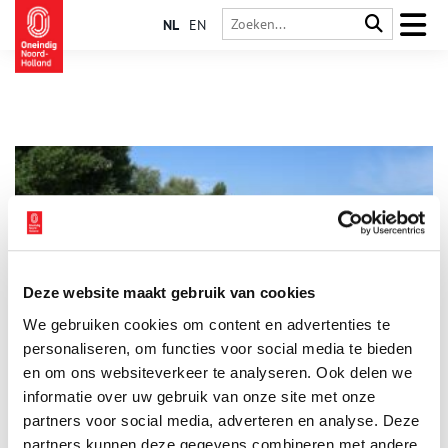
NL
EN
Deze website maakt gebruik van cookies
Met Rembrandt uitwaaien op de Diemerzeedijk
We gebruiken cookies om content en advertenties te
Behoefte aan ruimte, frisse lucht? Wil je even de volle stad
ontvluchten? Op de Diemerzeedijk verwaaien de duizelende
personaliseren, om functies voor social media te bieden
aerosolen vast razendsnel. Loop, fiets – of ga in gedachten –
en om ons websiteverkeer te analyseren. Ook delen we
mee met Rembrandt richting Diemerzeedijk. Even lekker
informatie over uw gebruik van onze site met onze
uitwaaien.
partners voor social media, adverteren en analyse. Deze
partners kunnen deze gegevens combineren met andere