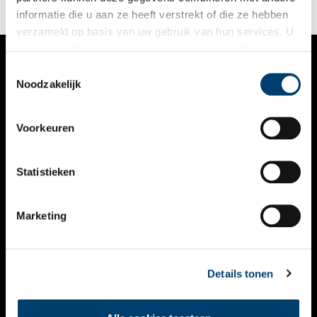
informatie die u aan ze heeft verstrekt of die ze hebben
verzameld op basis van uw gebruik van hun services. U
gaat akkoord met de cookies en het
privacystatement
als u onze website blijft gebruiken.
Toestemmingsselectie
VERHALEN
Noodzakelijk
NIEUWS
Voorkeuren
KALENDER
THEMA’S
Statistieken
ACTIVITEITEN
Marketing
VIDEO’S
OVER ONS
Details tonen
CONTACT