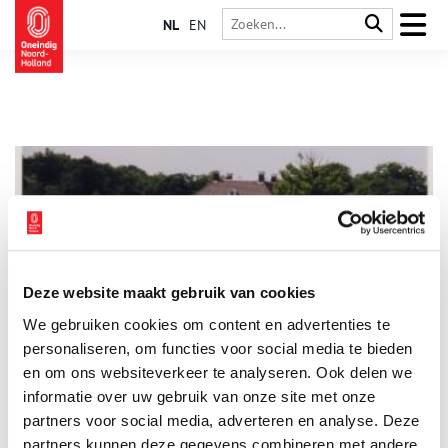
NL
EN
Deze website maakt gebruik van cookies
Ipenrode
We gebruiken cookies om content en advertenties te
Ipenrode is één van de weinige landgoederen die is ontsnapt
aan de bebouwing met appartementen of zorginstellingen. De
personaliseren, om functies voor social media te bieden
buitenplaats tussen Herenweg en Leidse Vaart is een mooi
en om ons websiteverkeer te analyseren. Ook delen we
voorbeeld van een van de kleinere buitens in Noord-Holland.
informatie over uw gebruik van onze site met onze
partners voor social media, adverteren en analyse. Deze
partners kunnen deze gegevens combineren met andere