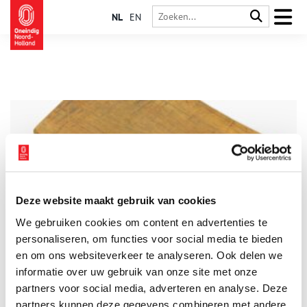
NL
EN
Deze website maakt gebruik van cookies
De panfluit van Uitgeest
We gebruiken cookies om content en advertenties te
In 1981 vond een archeoloog een Romeinse panfluit bij
Dorregeest, Uitgeest. Het was een bijzondere vondst, want de
personaliseren, om functies voor social media te bieden
panfluit was uit één stuk gemaakt. Tot nog toe zijn in heel
en om ons websiteverkeer te analyseren. Ook delen we
Europa slechts vier panfluiten gevonden uit de Romeinse tijd
informatie over uw gebruik van onze site met onze
die van één plankje hout zijn gemaakt.
partners voor social media, adverteren en analyse. Deze
partners kunnen deze gegevens combineren met andere