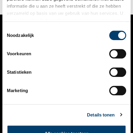
informatie die u aan ze heeft verstrekt of die ze hebben
verzameld op basis van uw gebruik van hun services. U
gaat akkoord met de cookies en het
privacystatement
als u onze website blijft gebruiken.
Toestemmingsselectie
VERHALEN
Noodzakelijk
NIEUWS
Voorkeuren
KALENDER
THEMA’S
Statistieken
ACTIVITEITEN
Marketing
VIDEO’S
OVER ONS
Details tonen
CONTACT