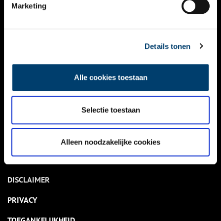
NIEUWS
Marketing
KALENDER
THEMA’S
Details tonen
ACTIVITEITEN
Alle cookies toestaan
VIDEO’S
Selectie toestaan
OVER ONS
CONTACT
Alleen noodzakelijke cookies
NIEUWSBRIEF
DISCLAIMER
PRIVACY
TOEGANKELIJKHEID