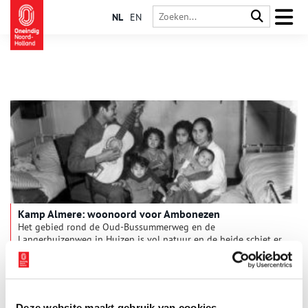
NL
EN
Kamp Almere: woonoord voor Ambonezen
Het gebied rond de Oud-Bussummerweg en de
Langerhuizenweg in Huizen is vol natuur en de heide schiet er
wortel. Bijna niets op deze plek doet denken aan een
opvangkamp met barakken.
Deze website maakt gebruik van cookies