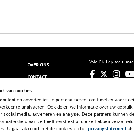
Volg ONH op social med
OVER ONS
CONTACT
NIEUWSBRIEF
ik van cookies
ontent en advertenties te personaliseren, om functies voor soci
DISCLAIMER
erkeer te analyseren. Ook delen we informatie over uw gebruik
PRIVACY
or social media, adverteren en analyse. Deze partners kunnen 
ormatie die u aan ze heeft verstrekt of die ze hebben verzameld
TOEGANKELIJKHEID
es. U gaat akkoord met de cookies en het
privacystatement
als