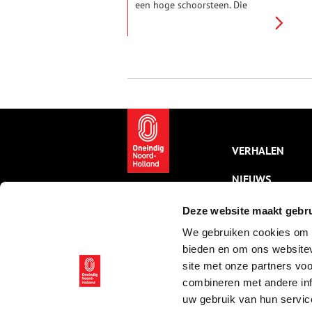
een hoge schoorsteen. Die
hoorde bij een stoomgemaal in
aanbouw. Eind december 1845
werd er voor het eerste een
paar uur proefgedraaid met het
nieuwe gemaal. Een bijzonder
moment, want het ging om het
allereerste permanente
stoomgemaal in Holland
benoorden het IJ.
VERHALEN
NIEUWS
KALENDER
Deze website maakt gebru
We gebruiken cookies om c
THEMA’S
bieden en om ons websitev
ACTIVITEITEN
site met onze partners vo
combineren met andere inf
VIDEO’S
uw gebruik van hun servic