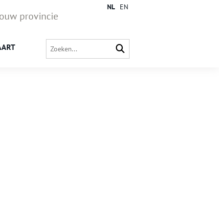
NL
EN
jouw provincie
AART