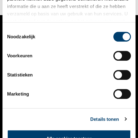
informatie die u aan ze heeft verstrekt of die ze hebben
verzameld op basis van uw gebruik van hun services. U
gaat akkoord met de cookies en het
privacystatement
als u onze website blijft gebruiken.
Toestemmingsselectie
VERHALEN
Noodzakelijk
NIEUWS
Voorkeuren
KALENDER
THEMA’S
Statistieken
ACTIVITEITEN
Marketing
VIDEO’S
OVER ONS
Details tonen
CONTACT