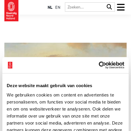
NL
EN
Deze website maakt gebruik van cookies
De 5 mooiste winterlandschappen
We gebruiken cookies om content en advertenties te
Zodra het water dichtvriest en het licht over het ijs strijkt,
ontstaat een wereld die kunstenaars al eeuwenlang fascineert.
personaliseren, om functies voor social media te bieden
Van druk ijsvermaak vol schaatsers tot verstilde vaarten:
en om ons websiteverkeer te analyseren. Ook delen we
Nederlandse schilders en tekenaars wisten als geen ander hoe
informatie over uw gebruik van onze site met onze
ze de winter moesten vastleggen. Vijf winterlandschappen
nemen je mee het ijs op: elk in een andere stijl, maar allemaal
partners voor social media, adverteren en analyse. Deze
even betoverend.
partners kunnen deze gegevens combineren met andere