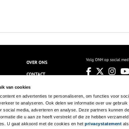
Volg ONH op social med
OVER ONS
CONTACT
NIEUWSBRIEF
ik van cookies
ontent en advertenties te personaliseren, om functies voor soci
DISCLAIMER
erkeer te analyseren. Ook delen we informatie over uw gebruik
PRIVACY
or social media, adverteren en analyse. Deze partners kunnen 
ormatie die u aan ze heeft verstrekt of die ze hebben verzameld
TOEGANKELIJKHEID
es. U gaat akkoord met de cookies en het
privacystatement
als