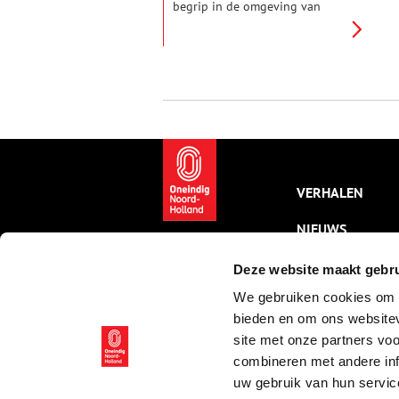
begrip in de omgeving van
Schoorl, Camperduin en
Callantsoog. In de
zomermaanden deden Willem
Groothoff en zijn jongere broer
Harrie goede zaken op straat en
op het strand.
VERHALEN
NIEUWS
KALENDER
Deze website maakt gebru
We gebruiken cookies om c
THEMA’S
bieden en om ons websitev
ACTIVITEITEN
site met onze partners vo
combineren met andere inf
VIDEO’S
uw gebruik van hun servic