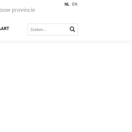
NL
EN
jouw provincie
AART