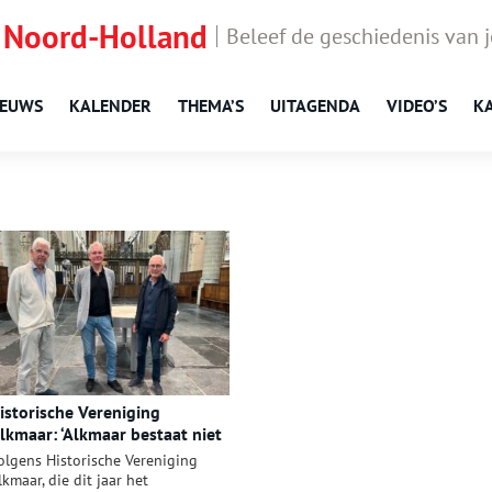
 Noord-Holland
Beleef de geschiedenis van 
IEUWS
KALENDER
THEMA’S
UITAGENDA
VIDEO’S
K
istorische Vereniging
lkmaar: ‘Alkmaar bestaat niet
lleen uit stenen’
olgens Historische Vereniging
lkmaar, die dit jaar het