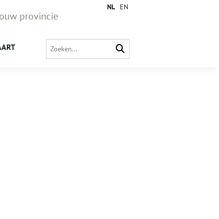
NL
EN
jouw provincie
AART