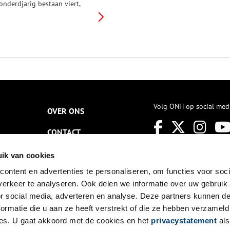
onderdjarig bestaan viert,
estaat een stad niet alleen uit
tenen, maar zijn het vooral de
ensen die de stad maken. En
aar horen ook migranten bij.
Volg ONH op social med
OVER ONS
CONTACT
NIEUWSBRIEF
ik van cookies
ontent en advertenties te personaliseren, om functies voor soci
DISCLAIMER
erkeer te analyseren. Ook delen we informatie over uw gebruik
PRIVACY
or social media, adverteren en analyse. Deze partners kunnen 
ormatie die u aan ze heeft verstrekt of die ze hebben verzameld
TOEGANKELIJKHEID
es. U gaat akkoord met de cookies en het
privacystatement
als