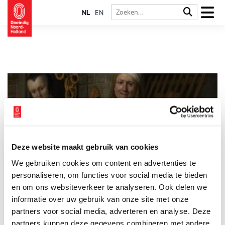
NL
EN
Deze website maakt gebruik van cookies
Heel Noord-Holland bakt
We gebruiken cookies om content en advertenties te
Van Amsterdamse bolussen tot luilakbollen en een hylikmaker.
Elke stad of streek in Noord-Holland kent zijn eigen zoete
personaliseren, om functies voor social media te bieden
lekkernij die van generatie op generatie is doorgegeven,
en om ons websiteverkeer te analyseren. Ook delen we
aangepast en geperfectioneerd tot een smakelijk streekgerecht
informatie over uw gebruik van onze site met onze
waar iedereen wel van zou willen smullen. Verwarm je oven
maar alvast voor en lik je vingers af, of wacht tot je de garde
partners voor social media, adverteren en analyse. Deze
mag schoonlikken. Laat de welkome geur van gesmolten boter,
partners kunnen deze gegevens combineren met andere