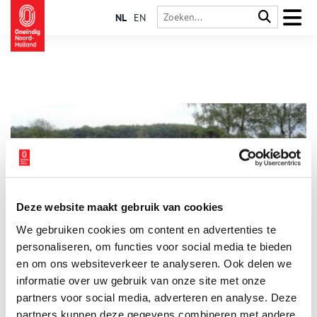
NL
EN
Deze website maakt gebruik van cookies
Wat is er achter het hek van de Hoorneboeg?
We gebruiken cookies om content en advertenties te
Het Franse leger trekt in 1795 onder generaal Pichegru ons
land binnen. Ruiters stuiten op de Hoorneboegse hei bij
personaliseren, om functies voor social media te bieden
Hilversum op een dreigend jachtslot. Gevaar?
en om ons websiteverkeer te analyseren. Ook delen we
informatie over uw gebruik van onze site met onze
partners voor social media, adverteren en analyse. Deze
partners kunnen deze gegevens combineren met andere