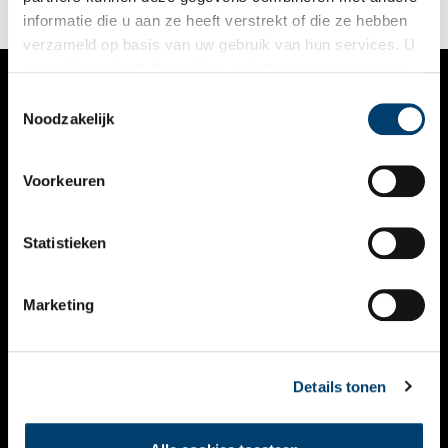
informatie die u aan ze heeft verstrekt of die ze hebben
verzameld op basis van uw gebruik van hun services. U
gaat akkoord met de cookies en het
privacystatement
als u onze website blijft gebruiken.
Toestemmingsselectie
VERHALEN
Noodzakelijk
NIEUWS
Voorkeuren
KALENDER
THEMA’S
Statistieken
ACTIVITEITEN
Marketing
VIDEO’S
OVER ONS
Details tonen
CONTACT