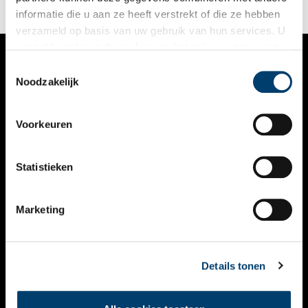
informatie die u aan ze heeft verstrekt of die ze hebben
verzameld op basis van uw gebruik van hun services. U
gaat akkoord met de cookies en het
privacystatement
als u onze website blijft gebruiken.
Toestemmingsselectie
VERHALEN
Noodzakelijk
NIEUWS
Voorkeuren
KALENDER
THEMA’S
Statistieken
ACTIVITEITEN
Marketing
VIDEO’S
OVER ONS
Details tonen
CONTACT