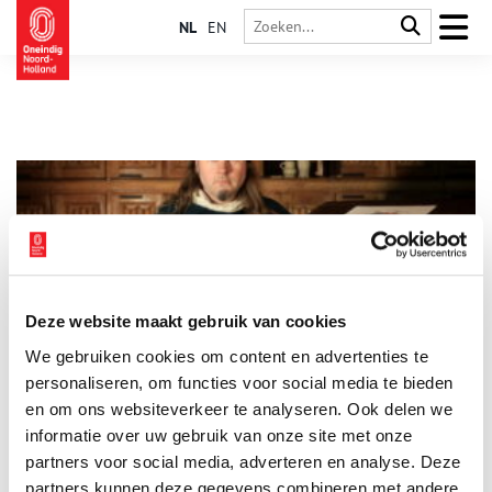
NL
EN
Deze website maakt gebruik van cookies
Holistische heelmeesters: middeleeuwse geneeskunde
We gebruiken cookies om content en advertenties te
Wie denkt dat de middeleeuwen een donkere en vieze tijd
waren, waarin je met een verkoudheidje al ten dode
personaliseren, om functies voor social media te bieden
opgeschreven was, heeft het goed mis. Middeleeuwers hadden
en om ons websiteverkeer te analyseren. Ook delen we
zo hun eigen ideeën over gezondheid, ziekte en genezing. Ze
informatie over uw gebruik van onze site met onze
dichtten geneeskrachtige eigenschappen toe aan kruiden,
parfums en aderlatingen, maar kenden ook al ‘moderne’
partners voor social media, adverteren en analyse. Deze
maatregelen zoals quarantaine.
partners kunnen deze gegevens combineren met andere