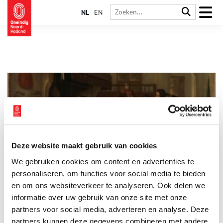
NL
EN
Deze website maakt gebruik van cookies
Heibel bij Herberg de Hulk
We gebruiken cookies om content en advertenties te
‘Siet daer, dat geef ik u’. Met die woorden smeet de dronkenlap
een bosje gras waarmee hij net z’n gat had afgeveegd naar
personaliseren, om functies voor social media te bieden
Weyntje Schouten, de keurige vrouw van de Amsterdamse
en om ons websiteverkeer te analyseren. Ook delen we
koopman Pieter Gerritsz Hooft. Het was op een zomeravond in
informatie over uw gebruik van onze site met onze
1639 en het gebeurde in de tuin van herberg De Hulk bij de
Gaasp.
partners voor social media, adverteren en analyse. Deze
partners kunnen deze gegevens combineren met andere