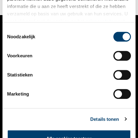
informatie die u aan ze heeft verstrekt of die ze hebben
verzameld op basis van uw gebruik van hun services. U
gaat akkoord met de cookies en het
privacystatement
als u onze website blijft gebruiken.
Toestemmingsselectie
VERHALEN
Noodzakelijk
NIEUWS
Voorkeuren
KALENDER
THEMA’S
Statistieken
ACTIVITEITEN
Marketing
VIDEO’S
OVER ONS
Details tonen
CONTACT