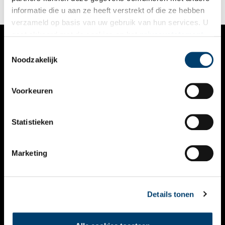
informatie die u aan ze heeft verstrekt of die ze hebben
verzameld op basis van uw gebruik van hun services. U
gaat akkoord met de cookies en het
privacystatement
als u onze website blijft gebruiken.
Toestemmingsselectie
VERHALEN
Noodzakelijk
NIEUWS
Voorkeuren
KALENDER
THEMA’S
Statistieken
ACTIVITEITEN
Marketing
VIDEO’S
OVER ONS
Details tonen
CONTACT