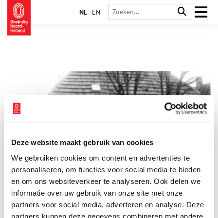
NL
EN
Deze website maakt gebruik van cookies
Elk dorp heeft zijn eigen tante Mar
We gebruiken cookies om content en advertenties te
In Noord-Holland wemelt het van de dorpen en elk dorp had
vroeger ook nog eens zijn eigen nering. Na de Tweede
personaliseren, om functies voor social media te bieden
Wereldoorlog veranderde dat in rap tempo. De dorpelingen
en om ons websiteverkeer te analyseren. Ook delen we
werden mobieler, de supermarkten kwamen op en in de loop
informatie over uw gebruik van onze site met onze
van de jaren verdween de bedrijvigheid uit vele dorpen. Op
oudejaarsdag 1973 sluit de allerlaatste winkel van Driehuizen
partners voor social media, adverteren en analyse. Deze
de deuren: het winkeltje van tante Mar.
partners kunnen deze gegevens combineren met andere