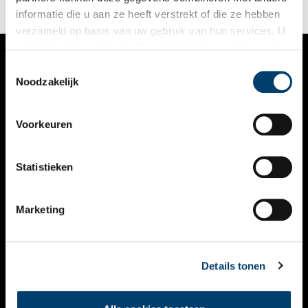
steeds modernere en welvarender maatschappij.
informatie die u aan ze heeft verstrekt of die ze hebben
verzameld op basis van uw gebruik van hun services. U
gaat akkoord met de cookies en het
privacystatement
als u onze website blijft gebruiken.
Toestemmingsselectie
VERHALEN
Noodzakelijk
NIEUWS
Voorkeuren
KALENDER
THEMA’S
Statistieken
ACTIVITEITEN
Marketing
VIDEO’S
OVER ONS
Details tonen
CONTACT