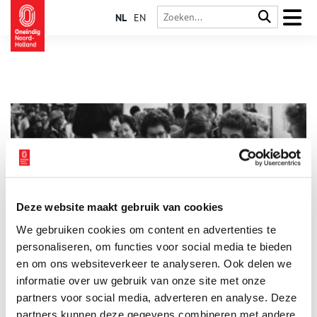
NL
EN
Deze website maakt gebruik van cookies
Van keukenmachine tot korset: 75e editie Huishoudbeurs
We gebruiken cookies om content en advertenties te
Al decennialang is de Huishoudbeurs in de RAI een waar
fenomeen. Vrouwen – en tegenwoordig ook mannen – uit het
personaliseren, om functies voor social media te bieden
hele land haasten zich sinds 1955 naar Amsterdam voor de
en om ons websiteverkeer te analyseren. Ook delen we
nieuwste huishoudelijke snufjes en de beste koopjes. Om aan
informatie over uw gebruik van onze site met onze
het einde van de dag met volgeladen trolleys weer voldaan
naar huis terug te keren. In de geschiedenis van de
partners voor social media, adverteren en analyse. Deze
Huishoudbeurs is de naoorlogse ontwikkeling te zien naar een
partners kunnen deze gegevens combineren met andere