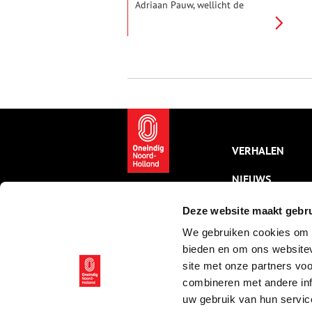
Adriaan Pauw, wellicht de
grootste Heemstedenaar aller
tijden. Het is dit jaar
vierhonderd jaar geleden dat
deze Amsterdamse koopman de
heerlijkheid Heemstede kocht.
VERHALEN
NIEUWS
KALENDER
Deze website maakt gebru
We gebruiken cookies om c
THEMA’S
bieden en om ons websitev
ACTIVITEITEN
site met onze partners vo
combineren met andere inf
VIDEO’S
uw gebruik van hun servic