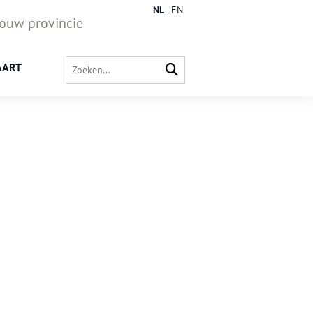
NL
EN
jouw provincie
AART