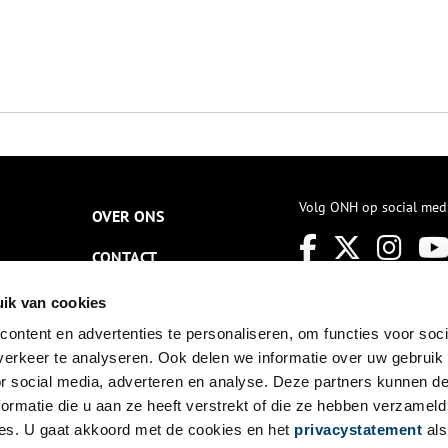
Volg ONH op social med
OVER ONS
CONTACT
NIEUWSBRIEF
ik van cookies
ontent en advertenties te personaliseren, om functies voor soci
DISCLAIMER
erkeer te analyseren. Ook delen we informatie over uw gebruik
PRIVACY
or social media, adverteren en analyse. Deze partners kunnen 
ormatie die u aan ze heeft verstrekt of die ze hebben verzameld
TOEGANKELIJKHEID
es. U gaat akkoord met de cookies en het
privacystatement
als