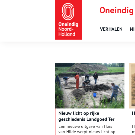
Oneindig
VERHALEN
N
Nieuw licht op rijke
H
geschiedenis Landgoed Ter
Coulster
Een nieuwe uitgave van Huis
H
van Hilde werpt nieuw licht op
m