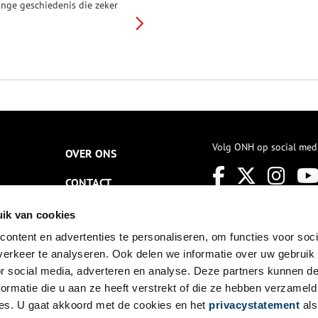
ange geschiedenis die zeker
eruggaat tot de 14e eeuw. In
404 wordt het Huis ter
oulster voor het eerst
enoemd. Het is dan in het
ezit van een zekere Willem van
er Coulster. Een eeuw later laat
errit van Zuylen van Nijevelt
en nieuw en luisterrijk huis
ouwen nadat het oude is
erbrand. In de 18e eeuw raakt
et kasteel in verval en in 1788
Volg ONH op social med
OVER ONS
ordt het gesloopt. In 1808
aat een nieuwe eigenaar op de
CONTACT
rond van Ter Coulster een
andhuis bouwen maar ook dit
estaat niet meer, het wordt
NIEUWSBRIEF
ik van cookies
alverwege de 19e eeuw
fgebroken. Landgoed Ter
ontent en advertenties te personaliseren, om functies voor soci
DISCLAIMER
oulster is nu een
erkeer te analyseren. Ook delen we informatie over uw gebruik
andschappelijk parkbos met
PRIVACY
or social media, adverteren en analyse. Deze partners kunnen 
wee boerderijen. In het
oorjaar geven de bloeiende
ormatie die u aan ze heeft verstrekt of die ze hebben verzameld
TOEGANKELIJKHEID
tinsenplanten het bos een
es. U gaat akkoord met de cookies en het
privacystatement
als
leurig aanzien.