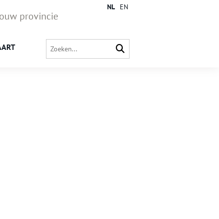
NL
EN
jouw provincie
AART