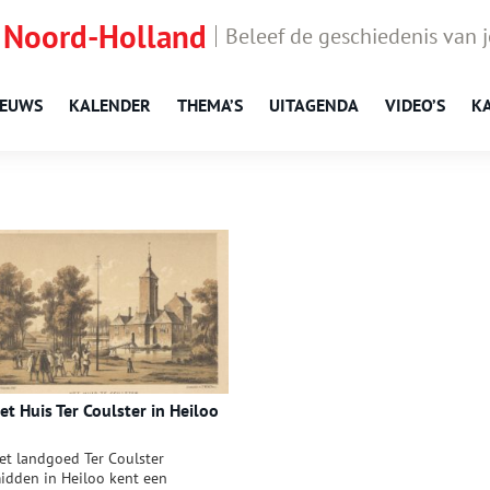
 Noord-Holland
Beleef de geschiedenis van 
IEUWS
KALENDER
THEMA’S
UITAGENDA
VIDEO’S
K
et Huis Ter Coulster in Heiloo
et landgoed Ter Coulster
idden in Heiloo kent een