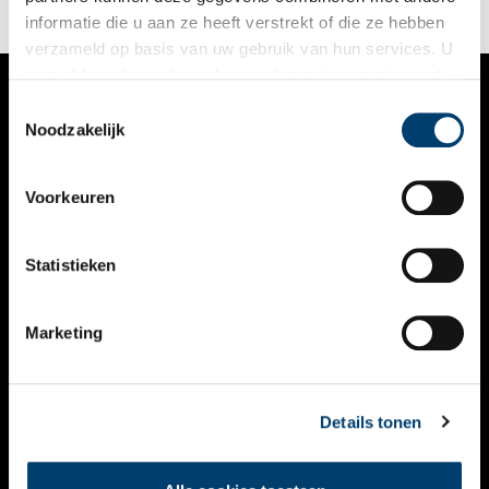
informatie die u aan ze heeft verstrekt of die ze hebben
verzameld op basis van uw gebruik van hun services. U
gaat akkoord met de cookies en het
privacystatement
als u onze website blijft gebruiken.
Toestemmingsselectie
VERHALEN
Noodzakelijk
NIEUWS
Voorkeuren
KALENDER
THEMA’S
Statistieken
ACTIVITEITEN
Marketing
VIDEO’S
OVER ONS
Details tonen
CONTACT