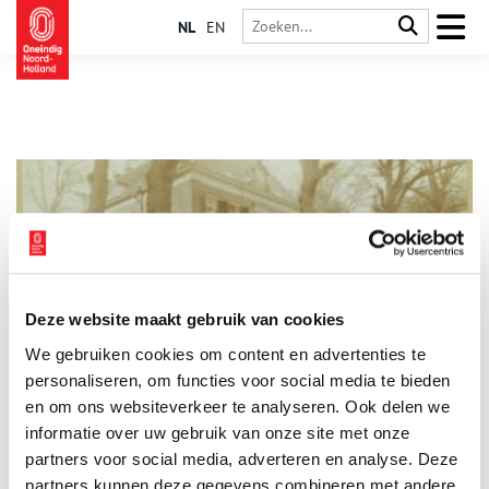
NL
EN
Deze website maakt gebruik van cookies
Huis te Vogelenzang
We gebruiken cookies om content en advertenties te
Bij het Teylingerbosch is nog illegaal hout gekapt in de
Tweede Wereldoorlog en bovendien stond er een een V1-
personaliseren, om functies voor social media te bieden
lanceringstation. Maar Huis te Vogelenzang en Teylingerbosch
en om ons websiteverkeer te analyseren. Ook delen we
zijn van oorsprong middeleeuws en daarmee een van de
informatie over uw gebruik van onze site met onze
oudste van de Noord-Hollandse buitenplaatsen.
partners voor social media, adverteren en analyse. Deze
partners kunnen deze gegevens combineren met andere