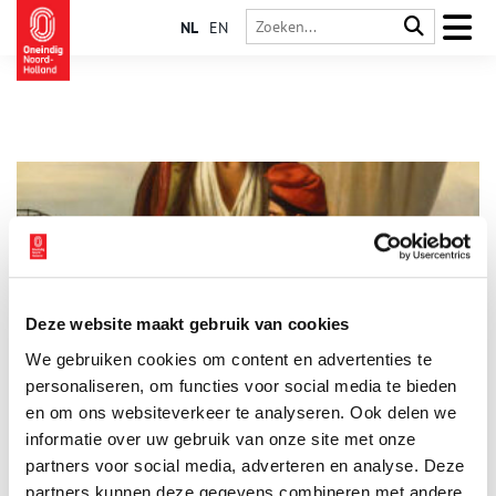
NL
EN
Deze website maakt gebruik van cookies
Tatoeages met een ruig verleden
We gebruiken cookies om content en advertenties te
Tegenwoordig kijken we niet op of om als iemand een
getatoeëerd plaatje op zijn arm heeft staan. De objectkeuze
personaliseren, om functies voor social media te bieden
van de tattoo verraad echter wel iemands persoonlijke smaak
en om ons websiteverkeer te analyseren. Ook delen we
en afkomst. Vroeger kon je nog veel meer aflezen aan iemands
informatie over uw gebruik van onze site met onze
´inkt´. Zo lieten zeelieden tatoeages zetten met een
(bij)gelovige betekenis. Ankers, kompassen, vuurtorens en
partners voor social media, adverteren en analyse. Deze
zwaluwen waren symbolen van geluk, de juiste koers en een
partners kunnen deze gegevens combineren met andere