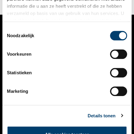
oude ambachten te behouden.
informatie die u aan ze heeft verstrekt of die ze hebben
verzameld op basis van uw gebruik van hun services. U
gaat akkoord met de cookies en het
privacystatement
als u onze website blijft gebruiken.
Toestemmingsselectie
VERHALEN
Noodzakelijk
NIEUWS
Voorkeuren
KALENDER
THEMA’S
Statistieken
ACTIVITEITEN
Marketing
VIDEO’S
OVER ONS
Details tonen
CONTACT