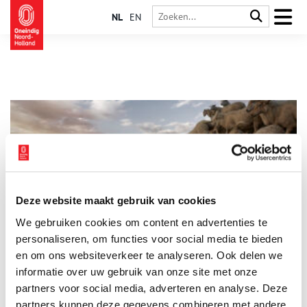
NL
EN
Deze website maakt gebruik van cookies
Vergeten helden: oude ambachten in beeld gebracht
We gebruiken cookies om content en advertenties te
Voor zijn nieuwe fotoserie ‘Forgotten heroes’ fotografeerde
Ezra Böhm ambachtslieden door het hele land. Hij laat mensen
personaliseren, om functies voor social media te bieden
zien die met een ongelofelijke passie en toewijding hun
en om ons websiteverkeer te analyseren. Ook delen we
ambacht uitoefenen. Hun kennis en expertise is gedurende
informatie over uw gebruik van onze site met onze
vele generaties ontwikkeld, gevormd en overdragen. Deze
eeuwenoude kennis is vandaag de dag nog steeds relevant.
partners voor social media, adverteren en analyse. Deze
Met deze fotoserie laat Ezra zien hoe belangrijk het is om deze
partners kunnen deze gegevens combineren met andere