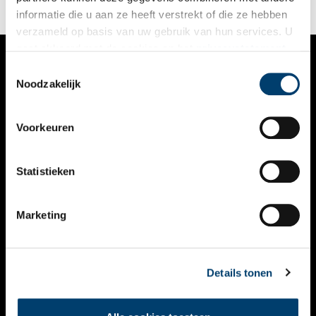
informatie die u aan ze heeft verstrekt of die ze hebben
verzameld op basis van uw gebruik van hun services. U
gaat akkoord met de cookies en het
privacystatement
als u onze website blijft gebruiken.
Toestemmingsselectie
VERHALEN
Noodzakelijk
NIEUWS
Voorkeuren
KALENDER
THEMA’S
Statistieken
ACTIVITEITEN
Marketing
VIDEO’S
OVER ONS
Details tonen
CONTACT