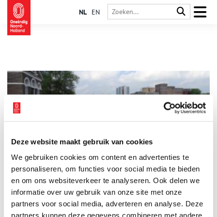
NL
EN
Deze website maakt gebruik van cookies
Ommetje Halfweg: storm, stoom, schuiten en suikerbieten
We gebruiken cookies om content en advertenties te
Je rijdt er langs, je vaart er voorbij, je vliegt er overheen, maar
stap eens even uit de trein. Halverwege Amsterdam en
personaliseren, om functies voor social media te bieden
Haarlem. Eeuwenlang niet meer dan een smal strookje land
en om ons websiteverkeer te analyseren. Ook delen we
tussen grote watervlakten. Trekschuit, tram, trein – al het
informatie over uw gebruik van onze site met onze
doorgaande verkeer wurmde zich door de flessenhals. Ga (in
gedachten) mee op een ommetje door Halfweg met het verhaal
partners voor social media, adverteren en analyse. Deze
van storm, stoom, schuiten en suikerbieten.
partners kunnen deze gegevens combineren met andere