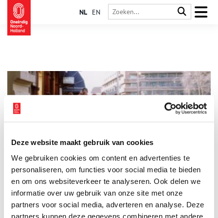
NL
EN
Deze website maakt gebruik van cookies
De Hare Krishna’s van Amsterdam
We gebruiken cookies om content en advertenties te
In de jaren ’70 waren ze daar plotseling. Met kale beschilderde
hoofden, zingend door de Amsterdamse straten: de Hare
personaliseren, om functies voor social media te bieden
Krishna’s. Wie waren deze aanhangers van Krishna en hoe
en om ons websiteverkeer te analyseren. Ook delen we
raakten ze in Amsterdam verzeild?
informatie over uw gebruik van onze site met onze
partners voor social media, adverteren en analyse. Deze
partners kunnen deze gegevens combineren met andere