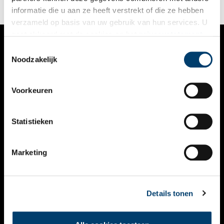
informatie die u aan ze heeft verstrekt of die ze hebben
verzameld op basis van uw gebruik van hun services. U
gaat akkoord met de cookies en het
privacystatement
als u onze website blijft gebruiken.
Toestemmingsselectie
VERHALEN
Noodzakelijk
NIEUWS
Voorkeuren
KALENDER
THEMA’S
Statistieken
ACTIVITEITEN
Marketing
VIDEO’S
OVER ONS
Details tonen
CONTACT