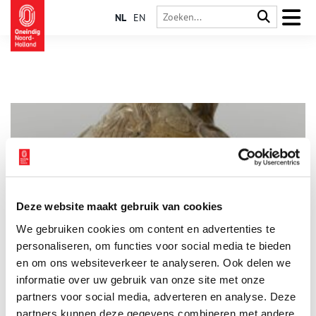
NL
EN
Deze website maakt gebruik van cookies
Bier en baardmankruiken
We gebruiken cookies om content en advertenties te
Bier is al eeuwenlang een populaire volksdrank, die veel werd
gebrouwen in Haarlem. In de zestiende en zeventiende eeuw
personaliseren, om functies voor social media te bieden
werd bier het liefst gedronken uit een baardmankruik. Maar
en om ons websiteverkeer te analyseren. Ook delen we
hoe werden deze kruiken gemaakt en wie moesten die
informatie over uw gebruik van onze site met onze
baardmannen eigenlijk voorstellen?
partners voor social media, adverteren en analyse. Deze
partners kunnen deze gegevens combineren met andere