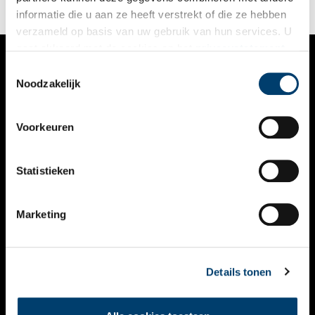
informatie die u aan ze heeft verstrekt of die ze hebben
verzameld op basis van uw gebruik van hun services. U
gaat akkoord met de cookies en het
privacystatement
als u onze website blijft gebruiken.
Toestemmingsselectie
VERHALEN
Noodzakelijk
NIEUWS
Voorkeuren
KALENDER
THEMA’S
Statistieken
ACTIVITEITEN
Marketing
VIDEO’S
OVER ONS
Details tonen
CONTACT