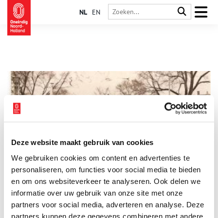
NL
EN
Deze website maakt gebruik van cookies
Hoornse Poort in Purmerend
We gebruiken cookies om content en advertenties te
Toen Purmerend in 1410 stadsrechten kreeg, werden er wallen
rondom de stad aangelegd en vier poorten gebouwd op de
personaliseren, om functies voor social media te bieden
toegangswegen. Deze poorten werden ’s nachts gesloten,
en om ons websiteverkeer te analyseren. Ook delen we
waardoor het wonen binnen de stad een stuk veiliger
informatie over uw gebruik van onze site met onze
werd. Ieder die de stad binnen wilde, moest zich bij de
stadspoort melden. Zo kon men ongure types, zwervers en
partners voor social media, adverteren en analyse. Deze
bannelingen (misdadigers die verbanning als straf hadden
partners kunnen deze gegevens combineren met andere