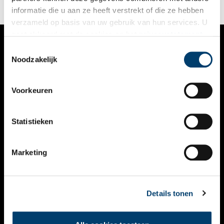
informatie die u aan ze heeft verstrekt of die ze hebben
verzameld op basis van uw gebruik van hun services. U
gaat akkoord met de cookies en het
privacystatement
als u onze website blijft gebruiken.
Toestemmingsselectie
VERHALEN
Noodzakelijk
NIEUWS
Voorkeuren
KALENDER
THEMA’S
Statistieken
ACTIVITEITEN
Marketing
VIDEO’S
OVER ONS
Details tonen
CONTACT