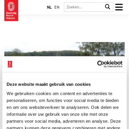
NL
EN
Deze website maakt gebruik van cookies
Wat is er achter het hek van de Hoorneboeg?
We gebruiken cookies om content en advertenties te
Het Franse leger trekt in 1795 onder generaal Pichegru ons
land binnen. Ruiters stuiten op de Hoorneboegse hei bij
personaliseren, om functies voor social media te bieden
Hilversum op een dreigend jachtslot. Gevaar?
en om ons websiteverkeer te analyseren. Ook delen we
informatie over uw gebruik van onze site met onze
partners voor social media, adverteren en analyse. Deze
partners kunnen deze gegevens combineren met andere