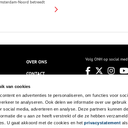
msterdam-Noord betreedt
en het weidse en groene
aterland. Op de weg
aar Zunderdorp is de
tadsHoeve de eerste boerderij
ie men passeert. De
tolpboerderij stamt uit
861, zoals valt op te maken uit
et jaartal op het dak. De boer
n boerin houden er een
iologisch-dynamische
edrijfsvoering op na. Er wordt
Volg ONH op social med
OVER ONS
aar gestreefd met een
esloten produktiecirkel te
CONTACT
erken, waardoor de boerderij
in of meer zelfvoorzienend
an zijn. Het tempo van de
NIEUWSBRIEF
ik van cookies
atuur is maatgevend, geduld
n ijver de vereiste
ontent en advertenties te personaliseren, om functies voor soci
DISCLAIMER
erkmethoden van de boer. De
erkeer te analyseren. Ook delen we informatie over uw gebruik
tadsHoeve is meer dan alleen
PRIVACY
or social media, adverteren en analyse. Deze partners kunnen 
en boerenbedrijf. Het biedt
nderdak aan een
ormatie die u aan ze heeft verstrekt of die ze hebben verzameld
TOEGANKELIJKHEID
inderdagverblijf en organiseert
es. U gaat akkoord met de cookies en het
privacystatement
als
ctiviteiten voor het hele gezin.