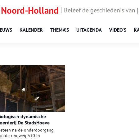
 Noord-Holland
Beleef de geschiedenis van 
IEUWS
KALENDER
THEMA’S
UITAGENDA
VIDEO’S
K
iologisch dynamische
oerderij De StadsHoeve
eteen na de onderdoorgang
an de ringweg A10 in