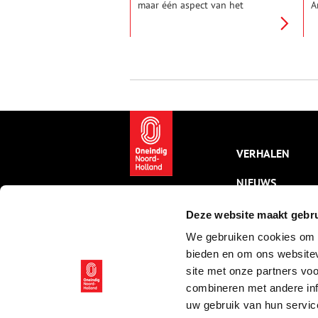
maar één aspect van het
A
Beemster boerenleven dat
m
wordt belicht in Agrarisch
W
Museum Westerhem in
n
Middenbeemster.
S
d
s
1
h
e
b
b
VERHALEN
n
g
NIEUWS
w
m
k
KALENDER
Deze website maakt gebru
n
e
We gebruiken cookies om c
THEMA’S
w
bieden en om ons websitev
S
ACTIVITEITEN
site met onze partners vo
e
o
combineren met andere inf
VIDEO’S
k
uw gebruik van hun servic
a