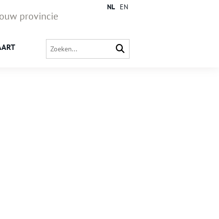
NL
EN
jouw provincie
AART