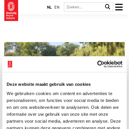
NL
EN
Deze website maakt gebruik van cookies
Tuinarchitect Dirk Tersteeg verafschuwde ‘imitatie-natuur’
We gebruiken cookies om content en advertenties te
Dirk Frederik Tersteeg (1876-1942) maakte een eeuw geleden
naam als een pionier van wat men toen de Nieuwe
personaliseren, om functies voor social media te bieden
Architectonische Tuinstijl noemde. Hij verfoeide parken met
en om ons websiteverkeer te analyseren. Ook delen we
slingerpaden en rustieke bruggetjes. Wandel even mee door
informatie over uw gebruik van onze site met onze
parken in Bussum en Amstelveen die Tersteeg heeft
ontworpen. En geniet van de mooie zichtlijnen.
partners voor social media, adverteren en analyse. Deze
partners kunnen deze gegevens combineren met andere