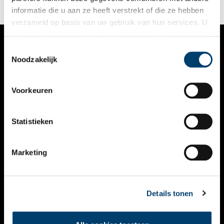
informatie die u aan ze heeft verstrekt of die ze hebben
verzameld op basis van uw gebruik van hun services. U
gaat akkoord met de cookies en het
privacystatement
als u onze website blijft gebruiken.
Toestemmingsselectie
VERHALEN
Noodzakelijk
NIEUWS
Voorkeuren
KALENDER
THEMA’S
Statistieken
ACTIVITEITEN
Marketing
VIDEO’S
OVER ONS
Details tonen
CONTACT