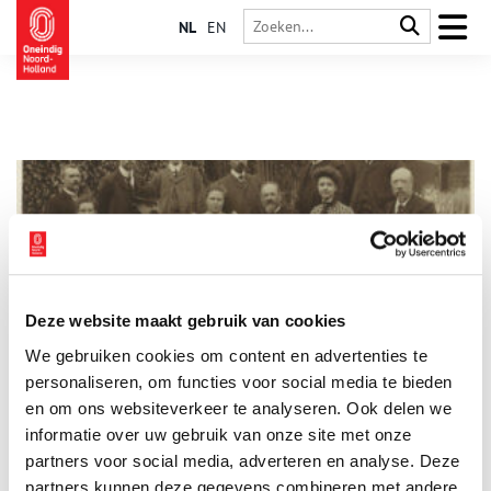
NL
EN
Deze website maakt gebruik van cookies
De lotgevallen van de christelijke school voor de
We gebruiken cookies om content en advertenties te
werkende stand in de Barteljorisstraat
personaliseren, om functies voor social media te bieden
Van 1875 tot en met 1903 was er een lagere school voor
christelijk onderwijs in de Barteljorisstraat in Haarlem
en om ons websiteverkeer te analyseren. Ook delen we
gevestigd. Deze school was een van de vele scholen die in de
informatie over uw gebruik van onze site met onze
tweede helft van de 19de eeuw werden opgericht, toen de
partners voor social media, adverteren en analyse. Deze
schoolstrijd nog in volle gang was. Het oprichten van een
bijzondere school was niet eenvoudig want bijzondere scholen
partners kunnen deze gegevens combineren met andere