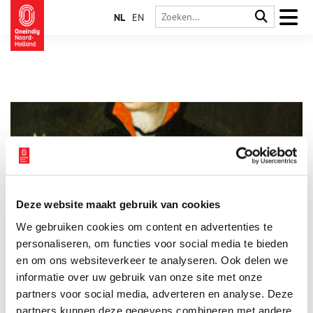
NL
EN
Deze website maakt gebruik van cookies
Wat droegen Hollandse vrouwen 500 jaar geleden?
We gebruiken cookies om content en advertenties te
De welvaart van een streek is meestal goed af te lezen aan de
kleding van haar inwoners. Hoe rijker de lokale bevolking, hoe
personaliseren, om functies voor social media te bieden
meer mensen zich de laatste mode kunnen veroorloven. Niet
en om ons websiteverkeer te analyseren. Ook delen we
voor niets zien we vrouwenkleding in Noord-Holland vanaf de
informatie over uw gebruik van onze site met onze
zestiende eeuw steeds modieuzer worden. Spaanse opstaande
kraagjes werden tot in Graft gedragen en Franse rijglijfjes
partners voor social media, adverteren en analyse. Deze
waren van Landsmeer tot Schagen gemeengoed. Duik met ons
partners kunnen deze gegevens combineren met andere